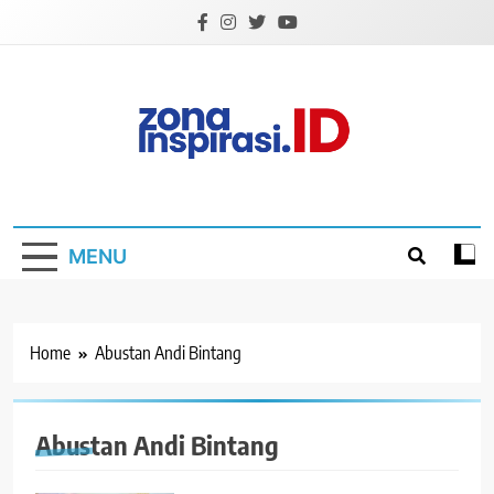
Skip
to
content
Zona Inspirasi.ID
Bersama Membangun Semangat Baru
MENU
Home
Abustan Andi Bintang
Abustan Andi Bintang