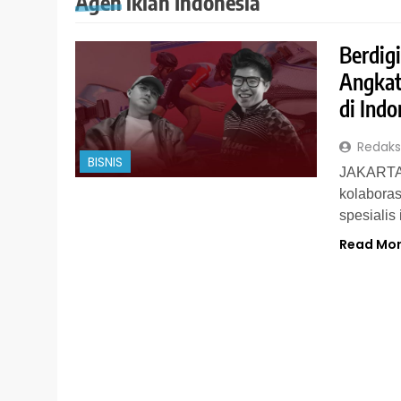
Agen iklan Indonesia
Berdig
Angkat
di Indo
Redaks
BISNIS
JAKARTA,
kolaboras
spesialis
Read Mo