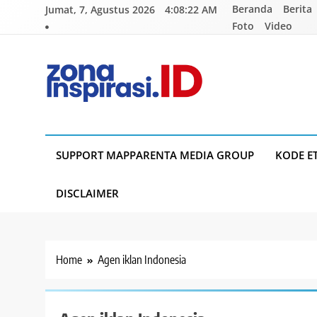
Skip
Beranda
Berita
Jumat, 7, Agustus 2026
4:08:23 AM
to
Foto
Video
content
Zona Inspirasi.ID
Bersama Membangun Semangat Baru
SUPPORT MAPPARENTA MEDIA GROUP
KODE E
DISCLAIMER
Home
Agen iklan Indonesia