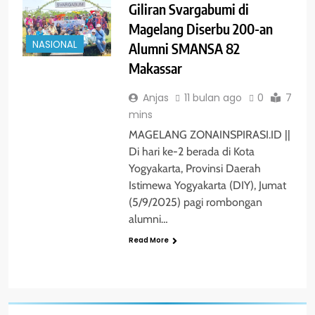
Giliran Svargabumi di
Magelang Diserbu 200-an
NASIONAL
Alumni SMANSA 82
Makassar
Anjas
11 bulan ago
0
7
mins
MAGELANG ZONAINSPIRASI.ID ||
Di hari ke-2 berada di Kota
Yogyakarta, Provinsi Daerah
Istimewa Yogyakarta (DIY), Jumat
(5/9/2025) pagi rombongan
alumni…
Read More