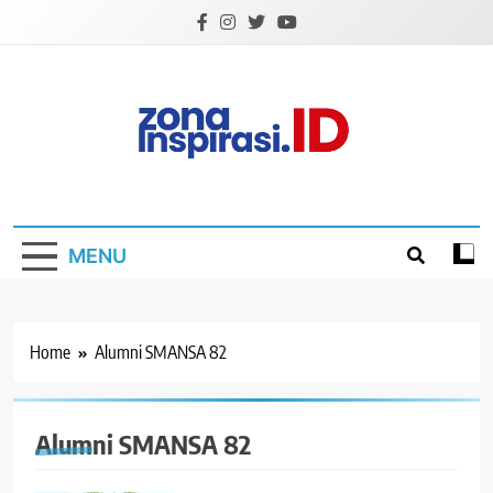
Skip
to
content
Zona Inspirasi.ID
Bersama Membangun Semangat Baru
MENU
Home
Alumni SMANSA 82
Alumni SMANSA 82