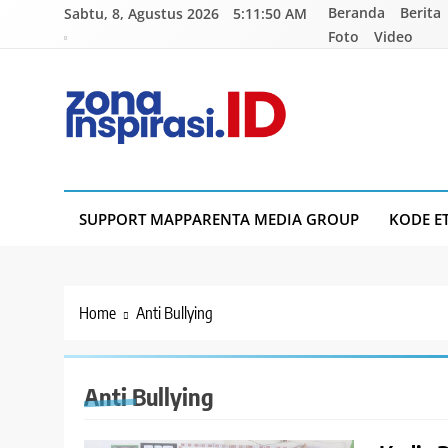
Skip
Beranda
Berita
Sabtu, 8, Agustus 2026
5:11:51 AM
to
Foto
Video
content
Zona Inspirasi.ID
Bersama Membangun Semangat Baru
SUPPORT MAPPARENTA MEDIA GROUP
KODE E
Home
Anti Bullying
Anti Bullying