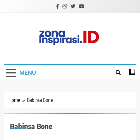
Skip
to
content
Zona Inspirasi.ID
Bersama Membangun Semangat Baru
MENU
Home
Babinsa Bone
Babinsa Bone