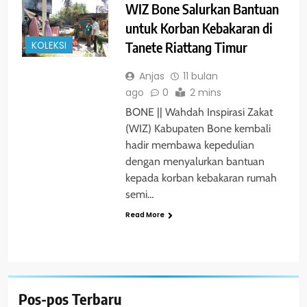
WIZ Bone Salurkan Bantuan
untuk Korban Kebakaran di
Tanete Riattang Timur
KOLEKSI
Anjas
11 bulan
ago
0
2 mins
BONE || Wahdah Inspirasi Zakat
(WIZ) Kabupaten Bone kembali
hadir membawa kepedulian
dengan menyalurkan bantuan
kepada korban kebakaran rumah
semi…
Read More
Pos-pos Terbaru