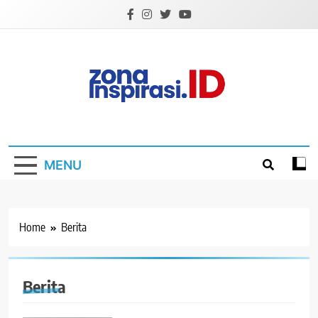
Skip
to
content
Zona Inspirasi.ID
Bersama Membangun Semangat Baru
MENU
Home
Berita
Berita