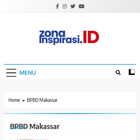
Skip
to
content
Zona Inspirasi.ID
Bersama Membangun Semangat Baru
MENU
Home
BPBD Makassar
BPBD Makassar