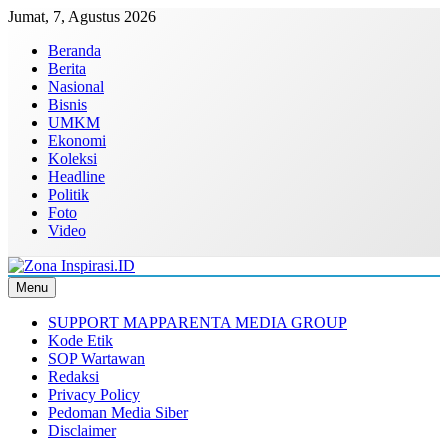
Skip
Jumat, 7, Agustus 2026
to
Beranda
content
Berita
Nasional
Bisnis
UMKM
Ekonomi
Koleksi
Headline
Politik
Foto
Video
Menu
Zona Inspirasi.ID
Bersama Membangun Semangat Baru
SUPPORT MAPPARENTA MEDIA GROUP
Kode Etik
SOP Wartawan
Redaksi
Privacy Policy
Pedoman Media Siber
Disclaimer