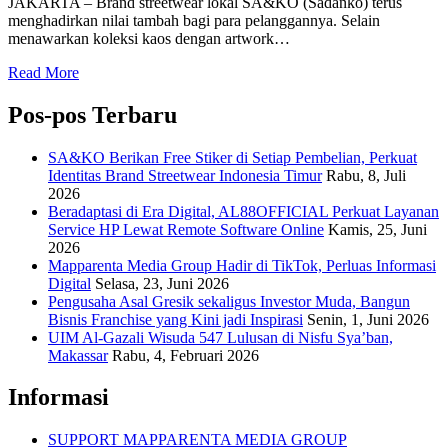
JAKARTA – Brand streetwear lokal SA&KO (Sadanko) terus
menghadirkan nilai tambah bagi para pelanggannya. Selain
menawarkan koleksi kaos dengan artwork…
Read More
Pos-pos Terbaru
SA&KO Berikan Free Stiker di Setiap Pembelian, Perkuat
Identitas Brand Streetwear Indonesia Timur
Rabu, 8, Juli
2026
Beradaptasi di Era Digital, AL88OFFICIAL Perkuat Layanan
Service HP Lewat Remote Software Online
Kamis, 25, Juni
2026
Mapparenta Media Group Hadir di TikTok, Perluas Informasi
Digital
Selasa, 23, Juni 2026
Pengusaha Asal Gresik sekaligus Investor Muda, Bangun
Bisnis Franchise yang Kini jadi Inspirasi
Senin, 1, Juni 2026
UIM Al-Gazali Wisuda 547 Lulusan di Nisfu Sya’ban,
Makassar
Rabu, 4, Februari 2026
Informasi
SUPPORT MAPPARENTA MEDIA GROUP