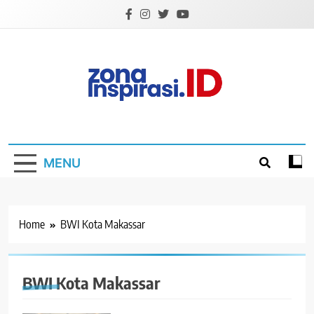
Skip
to
content
Zona Inspirasi.ID
Bersama Membangun Semangat Baru
MENU
Home
BWI Kota Makassar
BWI Kota Makassar