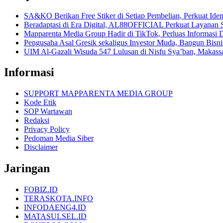
SA&KO Berikan Free Stiker di Setiap Pembelian, Perkuat Iden
Beradaptasi di Era Digital, AL88OFFICIAL Perkuat Layanan 
Mapparenta Media Group Hadir di TikTok, Perluas Informasi D
Pengusaha Asal Gresik sekaligus Investor Muda, Bangun Bisnis 
UIM Al-Gazali Wisuda 547 Lulusan di Nisfu Sya’ban, Makass
Informasi
SUPPORT MAPPARENTA MEDIA GROUP
Kode Etik
SOP Wartawan
Redaksi
Privacy Policy
Pedoman Media Siber
Disclaimer
Jaringan
FOBIZ.ID
TERASKOTA.INFO
INFODAENG4.ID
MATASULSEL.ID