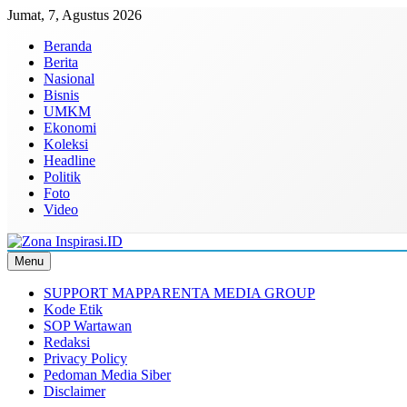
Skip
Jumat, 7, Agustus 2026
to
Beranda
content
Berita
Nasional
Bisnis
UMKM
Ekonomi
Koleksi
Headline
Politik
Foto
Video
Menu
Zona Inspirasi.ID
Bersama Membangun Semangat Baru
SUPPORT MAPPARENTA MEDIA GROUP
Kode Etik
SOP Wartawan
Redaksi
Privacy Policy
Pedoman Media Siber
Disclaimer