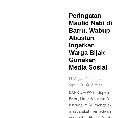
Peringatan
Maulid Nabi di
Barru, Wabup
Abustan
Ingatkan
Warga Bijak
Gunakan
Media Sosial
Anjas
11 bulan
ago
0
3 mins
BARRU – Wakil Bupati
Barru, Dr. Ir. Abustan A.
Bintang, M.Si., mengajak
masyarakat menjadikan
peringatan Maulid Nabi