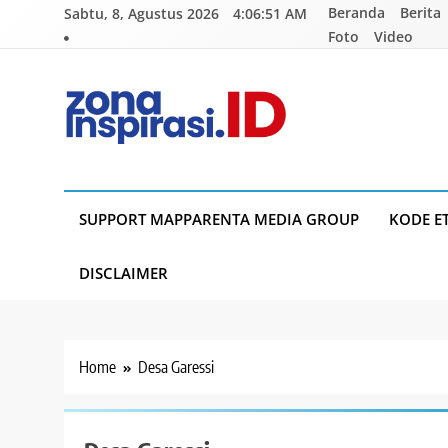
Skip
Beranda
Berita
Sabtu, 8, Agustus 2026
4:06:52 AM
to
Foto
Video
content
Zona Inspirasi.ID
Bersama Membangun Semangat Baru
SUPPORT MAPPARENTA MEDIA GROUP
KODE E
DISCLAIMER
Home
Desa Garessi