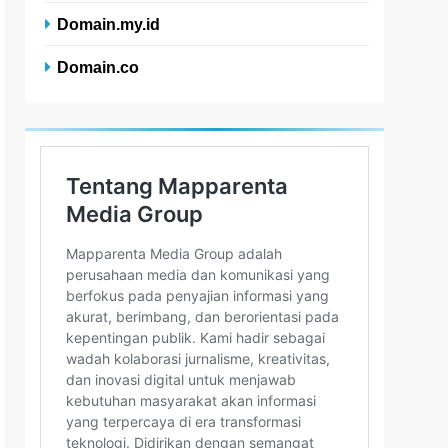
Domain.my.id
Domain.co