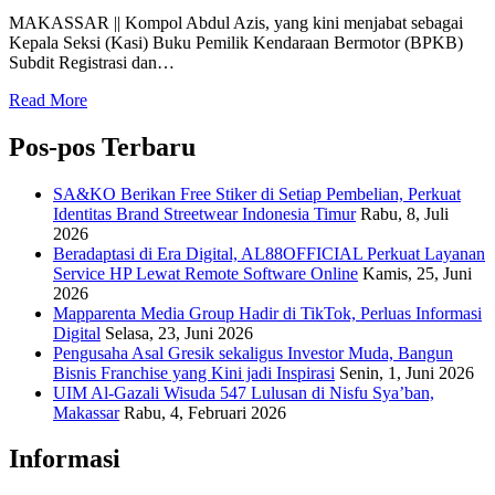
MAKASSAR || Kompol Abdul Azis, yang kini menjabat sebagai
Kepala Seksi (Kasi) Buku Pemilik Kendaraan Bermotor (BPKB)
Subdit Registrasi dan…
Read More
Pos-pos Terbaru
SA&KO Berikan Free Stiker di Setiap Pembelian, Perkuat
Identitas Brand Streetwear Indonesia Timur
Rabu, 8, Juli
2026
Beradaptasi di Era Digital, AL88OFFICIAL Perkuat Layanan
Service HP Lewat Remote Software Online
Kamis, 25, Juni
2026
Mapparenta Media Group Hadir di TikTok, Perluas Informasi
Digital
Selasa, 23, Juni 2026
Pengusaha Asal Gresik sekaligus Investor Muda, Bangun
Bisnis Franchise yang Kini jadi Inspirasi
Senin, 1, Juni 2026
UIM Al-Gazali Wisuda 547 Lulusan di Nisfu Sya’ban,
Makassar
Rabu, 4, Februari 2026
Informasi