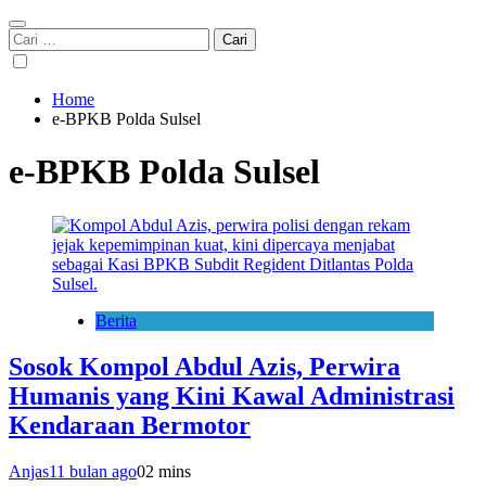
Cari
untuk:
Home
e-BPKB Polda Sulsel
e-BPKB Polda Sulsel
Berita
Sosok Kompol Abdul Azis, Perwira
Humanis yang Kini Kawal Administrasi
Kendaraan Bermotor
Anjas
11 bulan ago
0
2 mins