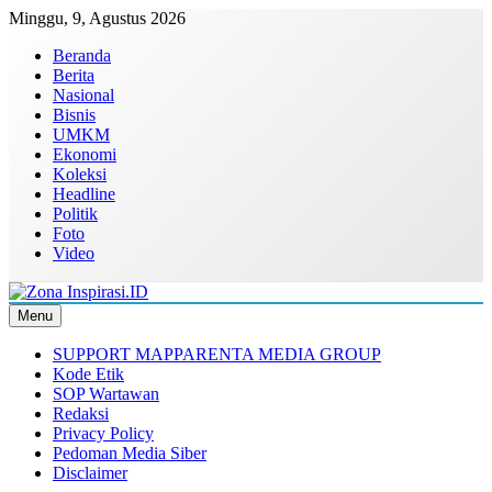
Skip
Minggu, 9, Agustus 2026
to
Beranda
content
Berita
Nasional
Bisnis
UMKM
Ekonomi
Koleksi
Headline
Politik
Foto
Video
Menu
Zona Inspirasi.ID
Bersama Membangun Semangat Baru
SUPPORT MAPPARENTA MEDIA GROUP
Kode Etik
SOP Wartawan
Redaksi
Privacy Policy
Pedoman Media Siber
Disclaimer