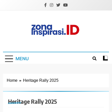
Skip
to
content
Zona Inspirasi.ID
Bersama Membangun Semangat Baru
MENU
Home
Heritage Rally 2025
Heritage Rally 2025