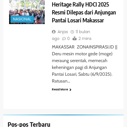
Heritage Rally HDCI 2025
Resmi Dilepas dari Anjungan
Pantai Losari Makassar
NASIONAL
Anjas
11 bulan
ago
0
2 mins
MAKASSAR ZONAINSPIRASI.ID ||
Deru mesin motor gede (moge)
meraung serentak, memecah
keheningan pagi di Anjungan
Pantai Losari, Sabtu (6/9/2025).
Ratusan…
Read More
Pos-pos Terbaru