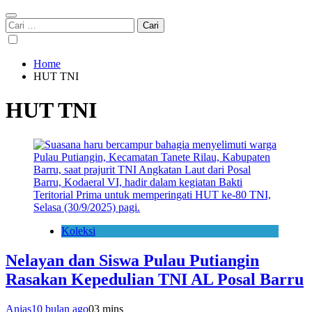
Cari
untuk:
Home
HUT TNI
HUT TNI
Koleksi
Nelayan dan Siswa Pulau Putiangin
Rasakan Kepedulian TNI AL Posal Barru
Anjas
10 bulan ago
0
3 mins