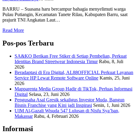
BARRU – Suasana haru bercampur bahagia menyelimuti warga
Pulau Putiangin, Kecamatan Tanete Rilau, Kabupaten Barru, saat
prajurit TNI Angkatan Laut…
Read More
Pos-pos Terbaru
SA&KO Berikan Free Stiker di Setiap Pembelian, Perkuat
Identitas Brand Streetwear Indonesia Timur
Rabu, 8, Juli
2026
Beradaptasi di Era Digital, AL88OFFICIAL Perkuat Layanan
Service HP Lewat Remote Software Online
Kamis, 25, Juni
2026
Mapparenta Media Group Hadir di TikTok, Perluas Informasi
Digital
Selasa, 23, Juni 2026
Pengusaha Asal Gresik sekaligus Investor Muda, Bangun
Bisnis Franchise yang Kini jadi Inspirasi
Senin, 1, Juni 2026
UIM Al-Gazali Wisuda 547 Lulusan di Nisfu Sya’ban,
Makassar
Rabu, 4, Februari 2026
Informasi