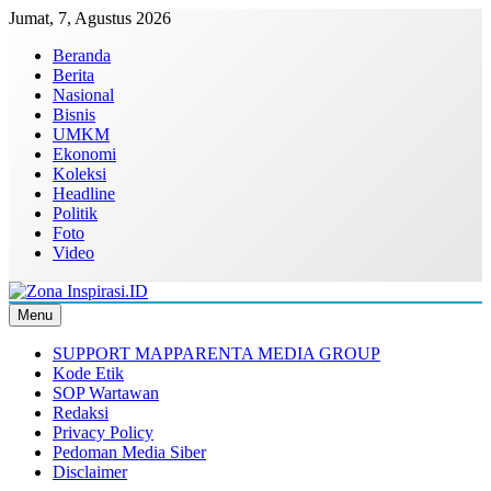
Skip
Jumat, 7, Agustus 2026
to
Beranda
content
Berita
Nasional
Bisnis
UMKM
Ekonomi
Koleksi
Headline
Politik
Foto
Video
Menu
Zona Inspirasi.ID
Bersama Membangun Semangat Baru
SUPPORT MAPPARENTA MEDIA GROUP
Kode Etik
SOP Wartawan
Redaksi
Privacy Policy
Pedoman Media Siber
Disclaimer