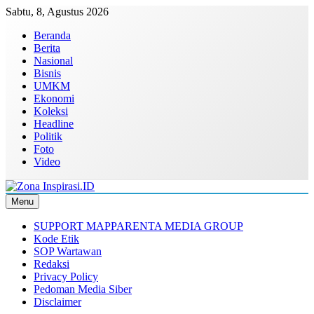
Skip
Sabtu, 8, Agustus 2026
to
Beranda
content
Berita
Nasional
Bisnis
UMKM
Ekonomi
Koleksi
Headline
Politik
Foto
Video
Menu
Zona Inspirasi.ID
Bersama Membangun Semangat Baru
SUPPORT MAPPARENTA MEDIA GROUP
Kode Etik
SOP Wartawan
Redaksi
Privacy Policy
Pedoman Media Siber
Disclaimer