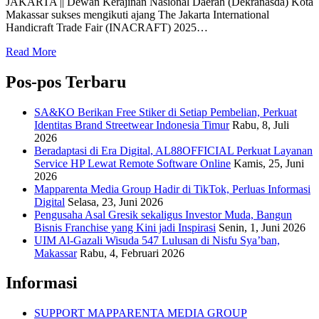
JAKARTA || Dewan Kerajinan Nasional Daerah (Dekranasda) Kota
Makassar sukses mengikuti ajang The Jakarta International
Handicraft Trade Fair (INACRAFT) 2025…
Read More
Pos-pos Terbaru
SA&KO Berikan Free Stiker di Setiap Pembelian, Perkuat
Identitas Brand Streetwear Indonesia Timur
Rabu, 8, Juli
2026
Beradaptasi di Era Digital, AL88OFFICIAL Perkuat Layanan
Service HP Lewat Remote Software Online
Kamis, 25, Juni
2026
Mapparenta Media Group Hadir di TikTok, Perluas Informasi
Digital
Selasa, 23, Juni 2026
Pengusaha Asal Gresik sekaligus Investor Muda, Bangun
Bisnis Franchise yang Kini jadi Inspirasi
Senin, 1, Juni 2026
UIM Al-Gazali Wisuda 547 Lulusan di Nisfu Sya’ban,
Makassar
Rabu, 4, Februari 2026
Informasi
SUPPORT MAPPARENTA MEDIA GROUP