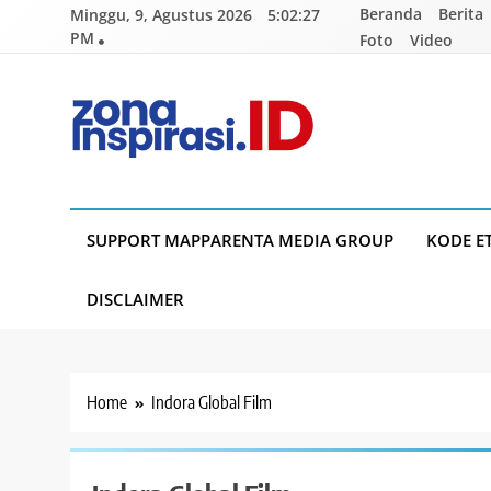
Skip
Beranda
Berita
Minggu, 9, Agustus 2026
5:02:27
to
PM
Foto
Video
content
Zona Inspirasi.ID
Bersama Membangun Semangat Baru
SUPPORT MAPPARENTA MEDIA GROUP
KODE E
DISCLAIMER
Home
Indora Global Film