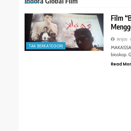
Indora Global Film
Film “
Mengge
Anjas
TAK BERKATEGORI
MAKASSAR 
bioskop. G
Read Mo