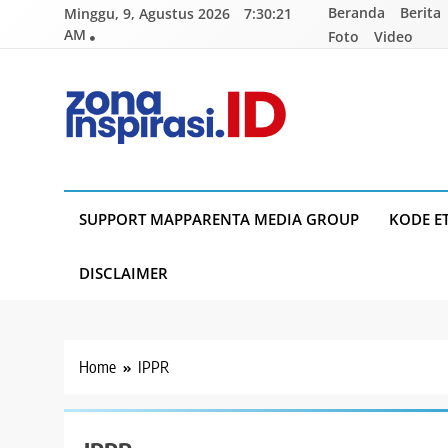
Skip
Beranda
Berita
Minggu, 9, Agustus 2026
7:30:21
to
AM
Foto
Video
content
Zona Inspirasi.ID
Bersama Membangun Semangat Baru
SUPPORT MAPPARENTA MEDIA GROUP
KODE E
DISCLAIMER
Home
IPPR