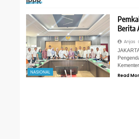
IPPR
Pemkab
Berita
Anjas
JAKARTA 
Pengenda
Kementer
NASIONAL
Read Mo