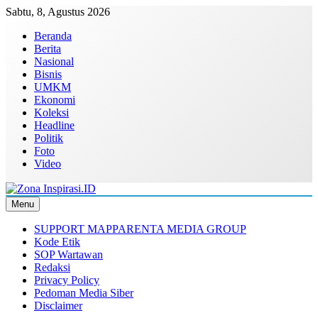
Skip
Sabtu, 8, Agustus 2026
to
Beranda
content
Berita
Nasional
Bisnis
UMKM
Ekonomi
Koleksi
Headline
Politik
Foto
Video
Menu
Zona Inspirasi.ID
Bersama Membangun Semangat Baru
SUPPORT MAPPARENTA MEDIA GROUP
Kode Etik
SOP Wartawan
Redaksi
Privacy Policy
Pedoman Media Siber
Disclaimer