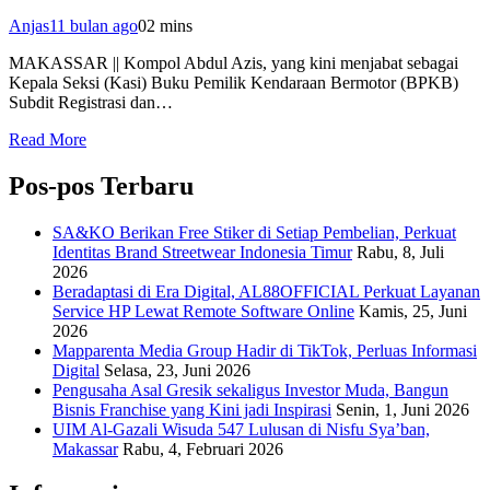
Anjas
11 bulan ago
0
2 mins
MAKASSAR || Kompol Abdul Azis, yang kini menjabat sebagai
Kepala Seksi (Kasi) Buku Pemilik Kendaraan Bermotor (BPKB)
Subdit Registrasi dan…
Read More
Pos-pos Terbaru
SA&KO Berikan Free Stiker di Setiap Pembelian, Perkuat
Identitas Brand Streetwear Indonesia Timur
Rabu, 8, Juli
2026
Beradaptasi di Era Digital, AL88OFFICIAL Perkuat Layanan
Service HP Lewat Remote Software Online
Kamis, 25, Juni
2026
Mapparenta Media Group Hadir di TikTok, Perluas Informasi
Digital
Selasa, 23, Juni 2026
Pengusaha Asal Gresik sekaligus Investor Muda, Bangun
Bisnis Franchise yang Kini jadi Inspirasi
Senin, 1, Juni 2026
UIM Al-Gazali Wisuda 547 Lulusan di Nisfu Sya’ban,
Makassar
Rabu, 4, Februari 2026