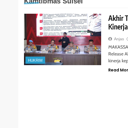
Kamtibmas Sulsel
Akhir 
Kinerja
Anjas
MAKASSAR 
Release A
kinerja k
HUKRIM
Read Mo