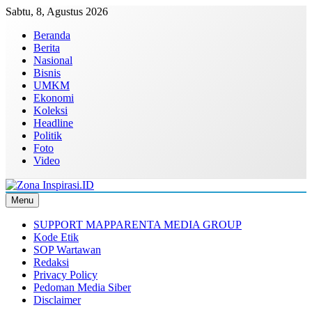
Skip
Sabtu, 8, Agustus 2026
to
Beranda
content
Berita
Nasional
Bisnis
UMKM
Ekonomi
Koleksi
Headline
Politik
Foto
Video
Menu
Zona Inspirasi.ID
Bersama Membangun Semangat Baru
SUPPORT MAPPARENTA MEDIA GROUP
Kode Etik
SOP Wartawan
Redaksi
Privacy Policy
Pedoman Media Siber
Disclaimer