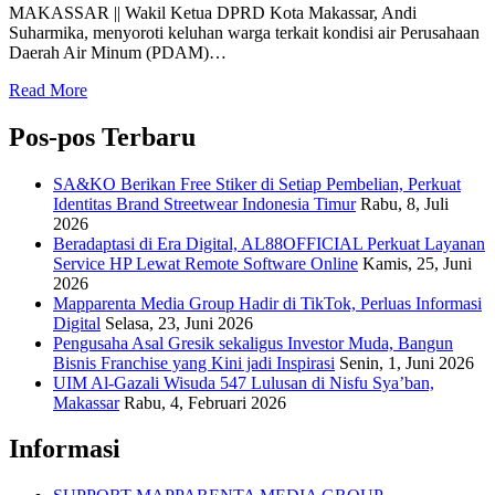
MAKASSAR || Wakil Ketua DPRD Kota Makassar, Andi
Suharmika, menyoroti keluhan warga terkait kondisi air Perusahaan
Daerah Air Minum (PDAM)…
Read More
Pos-pos Terbaru
SA&KO Berikan Free Stiker di Setiap Pembelian, Perkuat
Identitas Brand Streetwear Indonesia Timur
Rabu, 8, Juli
2026
Beradaptasi di Era Digital, AL88OFFICIAL Perkuat Layanan
Service HP Lewat Remote Software Online
Kamis, 25, Juni
2026
Mapparenta Media Group Hadir di TikTok, Perluas Informasi
Digital
Selasa, 23, Juni 2026
Pengusaha Asal Gresik sekaligus Investor Muda, Bangun
Bisnis Franchise yang Kini jadi Inspirasi
Senin, 1, Juni 2026
UIM Al-Gazali Wisuda 547 Lulusan di Nisfu Sya’ban,
Makassar
Rabu, 4, Februari 2026
Informasi