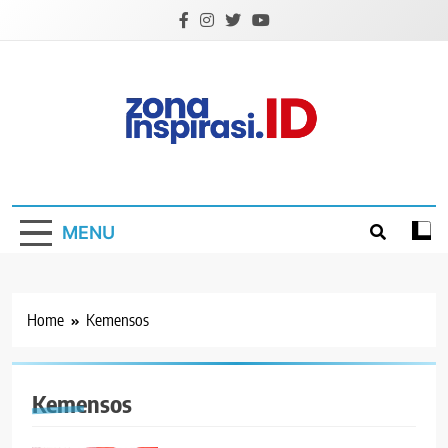
Skip
to
content
Zona Inspirasi.ID
Bersama Membangun Semangat Baru
MENU
Home
Kemensos
Kemensos