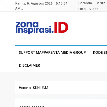
Skip
Beranda
Berita
Kamis, 6, Agustus 2026
5:13:34
to
AM
Foto
Video
content
Zona Inspirasi.ID
Bersama Membangun Semangat Baru
SUPPORT MAPPARENTA MEDIA GROUP
KODE E
DISCLAIMER
Home
KKN UNM