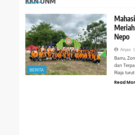
KKN UNM
Mahasi
Meriah
Nepo
Anjas
Barru, Zo
dan Terpa
BERITA
Riaja turu
Read Mo