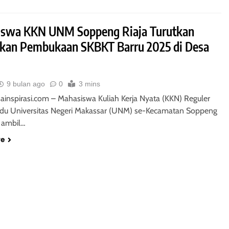
swa KKN UNM Soppeng Riaja Turutkan
kan Pembukaan SKBKT Barru 2025 di Desa
9 bulan ago
0
3 mins
nainspirasi.com – Mahasiswa Kuliah Kerja Nyata (KKN) Reguler
du Universitas Negeri Makassar (UNM) se-Kecamatan Soppeng
t ambil…
re