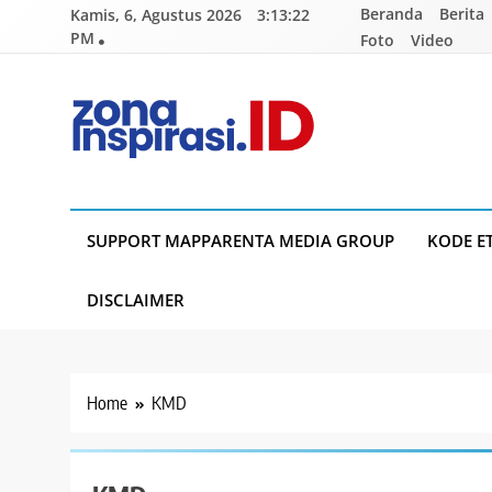
Skip
Beranda
Berita
Kamis, 6, Agustus 2026
3:13:22
to
PM
Foto
Video
content
Zona Inspirasi.ID
Bersama Membangun Semangat Baru
SUPPORT MAPPARENTA MEDIA GROUP
KODE E
DISCLAIMER
Home
KMD