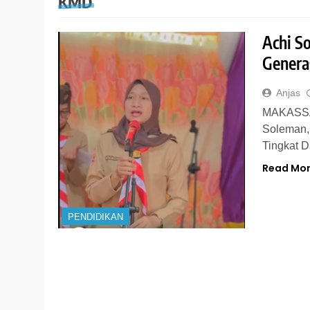
KMD
Achi S
Genera
Anjas
MAKASSAR
Soleman,
Tingkat 
Read Mo
PENDIDIKAN