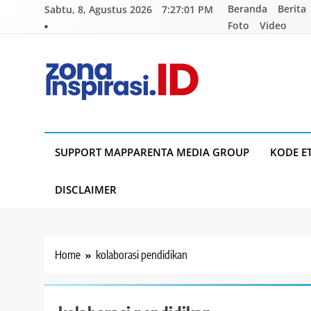
Skip
Beranda
Berita
Sabtu, 8, Agustus 2026
7:27:01 PM
to
Foto
Video
content
Zona Inspirasi.ID
Bersama Membangun Semangat Baru
SUPPORT MAPPARENTA MEDIA GROUP
KODE E
DISCLAIMER
Home
kolaborasi pendidikan