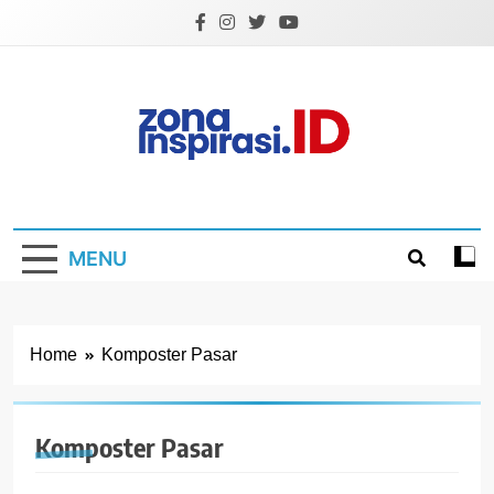
Skip
to
content
Zona Inspirasi.ID
Bersama Membangun Semangat Baru
MENU
Home
Komposter Pasar
Komposter Pasar