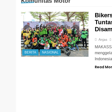
Komunitas Motor
Biker
Tunta
Disam
Anjas
MAKASSAR
BERITA
NASIONAL
menggelar
Indonesi
Read Mo