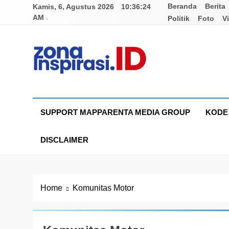
Skip
Beranda
Berita
Kamis, 6, Agustus 2026
10:36:24
to
AM
Politik
Foto
V
content
Zona Inspirasi.ID
Bersama Membangun Semangat Baru
SUPPORT MAPPARENTA MEDIA GROUP
KODE 
DISCLAIMER
Home
Komunitas Motor