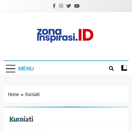
Skip
to
content
Zona Inspirasi.ID
Bersama Membangun Semangat Baru
MENU
Home
Kurniati
Kurniati