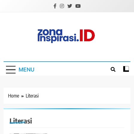
Skip
to
content
Zona Inspirasi.ID
Bersama Membangun Semangat Baru
MENU
Home
Literasi
Literasi