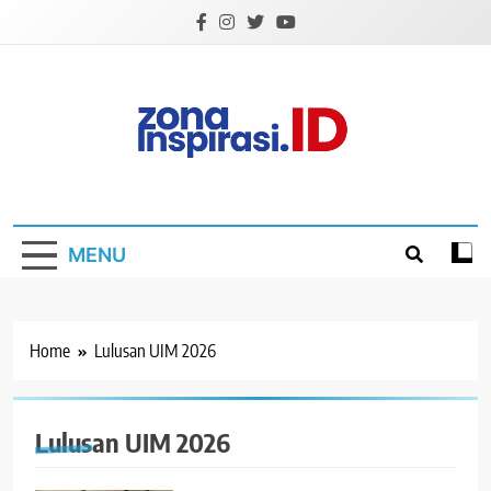
Skip
to
content
Zona Inspirasi.ID
Bersama Membangun Semangat Baru
MENU
Home
Lulusan UIM 2026
Lulusan UIM 2026