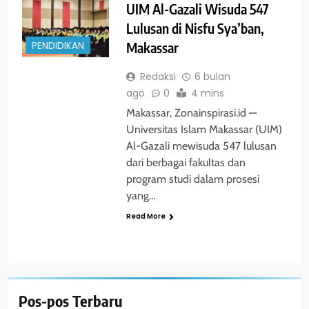
UIM Al-Gazali Wisuda 547
Lulusan di Nisfu Sya’ban,
Makassar
PENDIDIKAN
Redaksi
6 bulan
ago
0
4 mins
Makassar, Zonainspirasi.id —
Universitas Islam Makassar (UIM)
Al-Gazali mewisuda 547 lulusan
dari berbagai fakultas dan
program studi dalam prosesi
yang…
Read More
Pos-pos Terbaru