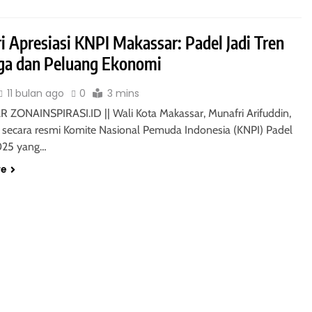
i Apresiasi KNPI Makassar: Padel Jadi Tren
ga dan Peluang Ekonomi
11 bulan ago
0
3 mins
ZONAINSPIRASI.ID || Wali Kota Makassar, Munafri Arifuddin,
ecara resmi Komite Nasional Pemuda Indonesia (KNPI) Padel
025 yang…
re