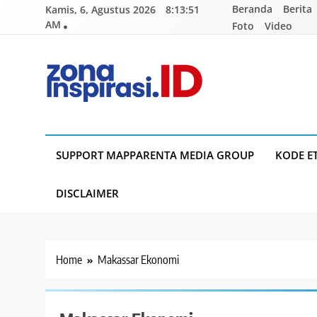
Skip
Beranda
Berita
Kamis, 6, Agustus 2026
8:13:52
to
AM
Foto
Video
content
Zona Inspirasi.ID
Bersama Membangun Semangat Baru
SUPPORT MAPPARENTA MEDIA GROUP
KODE E
DISCLAIMER
Home
Makassar Ekonomi