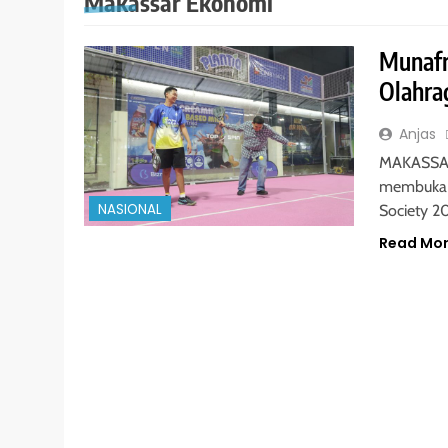
Makassar Ekonomi
Munafr
Olahra
Anjas
MAKASSAR 
membuka s
NASIONAL
Society 2
Read Mo