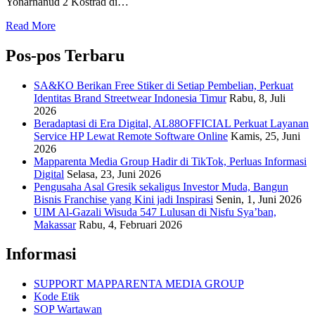
Yonarhanud 2 Kostrad di…
Read More
Pos-pos Terbaru
SA&KO Berikan Free Stiker di Setiap Pembelian, Perkuat
Identitas Brand Streetwear Indonesia Timur
Rabu, 8, Juli
2026
Beradaptasi di Era Digital, AL88OFFICIAL Perkuat Layanan
Service HP Lewat Remote Software Online
Kamis, 25, Juni
2026
Mapparenta Media Group Hadir di TikTok, Perluas Informasi
Digital
Selasa, 23, Juni 2026
Pengusaha Asal Gresik sekaligus Investor Muda, Bangun
Bisnis Franchise yang Kini jadi Inspirasi
Senin, 1, Juni 2026
UIM Al-Gazali Wisuda 547 Lulusan di Nisfu Sya’ban,
Makassar
Rabu, 4, Februari 2026
Informasi
SUPPORT MAPPARENTA MEDIA GROUP
Kode Etik
SOP Wartawan