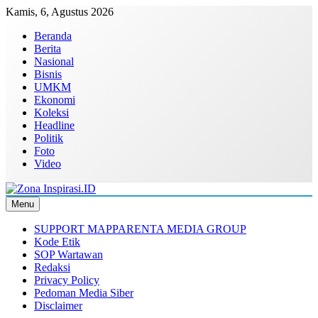
Skip
Kamis, 6, Agustus 2026
to
Beranda
content
Berita
Nasional
Bisnis
UMKM
Ekonomi
Koleksi
Headline
Politik
Foto
Video
Menu
Zona Inspirasi.ID
Bersama Membangun Semangat Baru
SUPPORT MAPPARENTA MEDIA GROUP
Kode Etik
SOP Wartawan
Redaksi
Privacy Policy
Pedoman Media Siber
Disclaimer