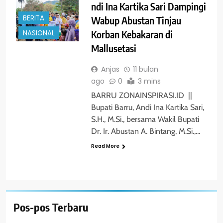
ndi Ina Kartika Sari Dampingi
BERITA
Wabup Abustan Tinjau
Korban Kebakaran di
NASIONAL
Mallusetasi
Anjas
11 bulan
ago
0
3 mins
BARRU ZONAINSPIRASI.ID ||
Bupati Barru, Andi Ina Kartika Sari,
S.H., M.Si., bersama Wakil Bupati
Dr. Ir. Abustan A. Bintang, M.Si.,…
Read More
Pos-pos Terbaru