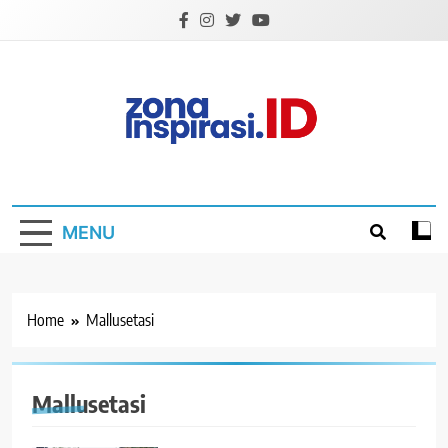
Skip
to
content
Zona Inspirasi.ID
Bersama Membangun Semangat Baru
MENU
Home
Mallusetasi
Mallusetasi