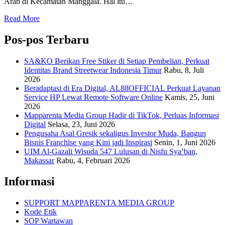
Arab di Kecamatan Manggala. Hal itu…
Read More
Pos-pos Terbaru
SA&KO Berikan Free Stiker di Setiap Pembelian, Perkuat
Identitas Brand Streetwear Indonesia Timur
Rabu, 8, Juli
2026
Beradaptasi di Era Digital, AL88OFFICIAL Perkuat Layanan
Service HP Lewat Remote Software Online
Kamis, 25, Juni
2026
Mapparenta Media Group Hadir di TikTok, Perluas Informasi
Digital
Selasa, 23, Juni 2026
Pengusaha Asal Gresik sekaligus Investor Muda, Bangun
Bisnis Franchise yang Kini jadi Inspirasi
Senin, 1, Juni 2026
UIM Al-Gazali Wisuda 547 Lulusan di Nisfu Sya’ban,
Makassar
Rabu, 4, Februari 2026
Informasi
SUPPORT MAPPARENTA MEDIA GROUP
Kode Etik
SOP Wartawan