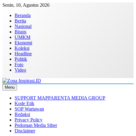
Skip
Senin, 10, Agustus 2026
to
Beranda
content
Berita
Nasional
Bisnis
UMKM
Ekonomi
Koleksi
Headline
Politik
Foto
Video
Menu
Zona Inspirasi.ID
Bersama Membangun Semangat Baru
SUPPORT MAPPARENTA MEDIA GROUP
Kode Etik
SOP Wartawan
Redaksi
Privacy Policy
Pedoman Media Siber
Disclaimer