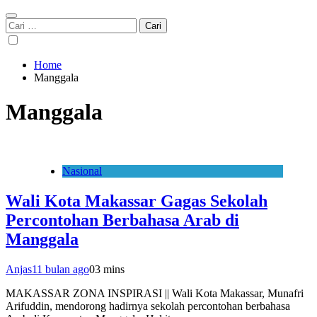
Cari
untuk:
Home
Manggala
Manggala
Nasional
Wali Kota Makassar Gagas Sekolah
Percontohan Berbahasa Arab di
Manggala
Anjas
11 bulan ago
0
3 mins
MAKASSAR ZONA INSPIRASI || Wali Kota Makassar, Munafri
Arifuddin, mendorong hadirnya sekolah percontohan berbahasa