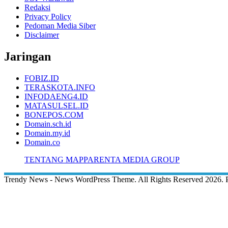
Redaksi
Privacy Policy
Pedoman Media Siber
Disclaimer
Jaringan
FOBIZ.ID
TERASKOTA.INFO
INFODAENG4.ID
MATASULSEL.ID
BONEPOS.COM
Domain.sch.id
Domain.my.id
Domain.co
TENTANG MAPPARENTA MEDIA GROUP
Trendy News - News WordPress Theme. All Rights Reserved 2026.