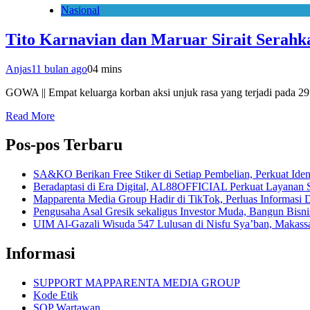
Nasional
Tito Karnavian dan Maruar Sirait Serah
Anjas
11 bulan ago
0
4 mins
GOWA || Empat keluarga korban aksi unjuk rasa yang terjadi pada 
Read More
Pos-pos Terbaru
SA&KO Berikan Free Stiker di Setiap Pembelian, Perkuat Iden
Beradaptasi di Era Digital, AL88OFFICIAL Perkuat Layanan 
Mapparenta Media Group Hadir di TikTok, Perluas Informasi D
Pengusaha Asal Gresik sekaligus Investor Muda, Bangun Bisnis 
UIM Al-Gazali Wisuda 547 Lulusan di Nisfu Sya’ban, Makass
Informasi
SUPPORT MAPPARENTA MEDIA GROUP
Kode Etik
SOP Wartawan