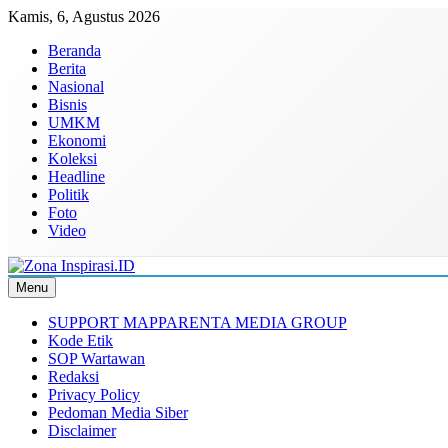
Skip
Kamis, 6, Agustus 2026
to
Beranda
content
Berita
Nasional
Bisnis
UMKM
Ekonomi
Koleksi
Headline
Politik
Foto
Video
Menu
Zona Inspirasi.ID
Bersama Membangun Semangat Baru
SUPPORT MAPPARENTA MEDIA GROUP
Kode Etik
SOP Wartawan
Redaksi
Privacy Policy
Pedoman Media Siber
Disclaimer