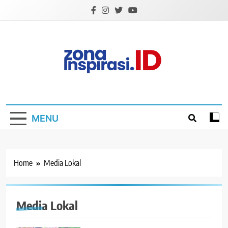
Skip
to
content
Zona Inspirasi.ID
Bersama Membangun Semangat Baru
MENU
Home
Media Lokal
Media Lokal