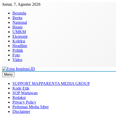
Skip
Jumat, 7, Agustus 2026
to
Beranda
content
Berita
Nasional
Bisnis
UMKM
Ekonomi
Koleksi
Headline
Politik
Foto
Video
Menu
Zona Inspirasi.ID
Bersama Membangun Semangat Baru
SUPPORT MAPPARENTA MEDIA GROUP
Kode Etik
SOP Wartawan
Redaksi
Privacy Policy
Pedoman Media Siber
Disclaimer