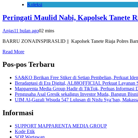
Koleksi
Peringati Maulid Nabi, Kapolsek Tanete 
Anjas
11 bulan ago
0
2 mins
BARRU ZONAINSPIRASI.ID || Kapolsek Tanete Riaja Polres Barru
Read More
Pos-pos Terbaru
SA&KO Berikan Free Stiker di Setiap Pembelian, Perkuat Iden
Beradaptasi di Era Digital, AL88OFFICIAL Perkuat Layanan 
Mapparenta Media Group Hadir di TikTok, Perluas Informasi D
Pengusaha Asal Gresik sekaligus Investor Muda, Bangun Bisnis 
UIM Al-Gazali Wisuda 547 Lulusan di Nisfu Sya’ban, Makass
Informasi
SUPPORT MAPPARENTA MEDIA GROUP
Kode Etik
SOP Wartawan