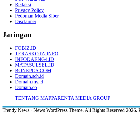
Redaksi
Privacy Policy
Pedoman Media Siber
Disclaimer
Jaringan
FOBIZ.ID
TERASKOTA.INFO
INFODAENG4.ID
MATASULSEL.ID
BONEPOS.COM
Domain.sch.id
Domain.my.id
Domain.co
TENTANG MAPPARENTA MEDIA GROUP
Trendy News - News WordPress Theme. All Rights Reserved 2026.