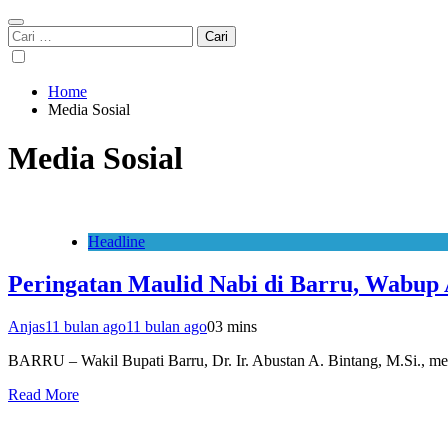
Cari
untuk:
Home
Media Sosial
Media Sosial
Headline
Peringatan Maulid Nabi di Barru, Wabup
Anjas
11 bulan ago
11 bulan ago
0
3 mins
BARRU – Wakil Bupati Barru, Dr. Ir. Abustan A. Bintang, M.Si.
Read More