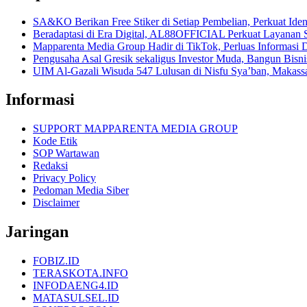
SA&KO Berikan Free Stiker di Setiap Pembelian, Perkuat Iden
Beradaptasi di Era Digital, AL88OFFICIAL Perkuat Layanan 
Mapparenta Media Group Hadir di TikTok, Perluas Informasi D
Pengusaha Asal Gresik sekaligus Investor Muda, Bangun Bisnis 
UIM Al-Gazali Wisuda 547 Lulusan di Nisfu Sya’ban, Makass
Informasi
SUPPORT MAPPARENTA MEDIA GROUP
Kode Etik
SOP Wartawan
Redaksi
Privacy Policy
Pedoman Media Siber
Disclaimer
Jaringan
FOBIZ.ID
TERASKOTA.INFO
INFODAENG4.ID
MATASULSEL.ID