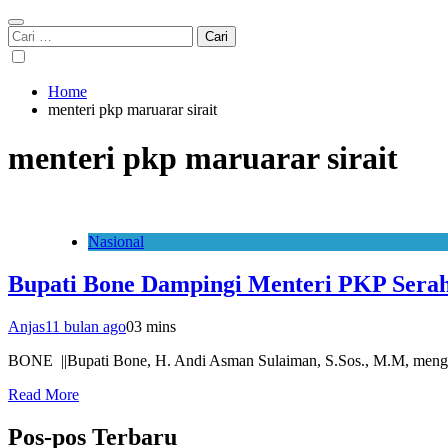
Cari
untuk:
Home
menteri pkp maruarar sirait
menteri pkp maruarar sirait
Nasional
Bupati Bone Dampingi Menteri PKP Sera
Anjas
11 bulan ago
0
3 mins
BONE ||Bupati Bone, H. Andi Asman Sulaiman, S.Sos., M.M, mengh
Read More
Pos-pos Terbaru