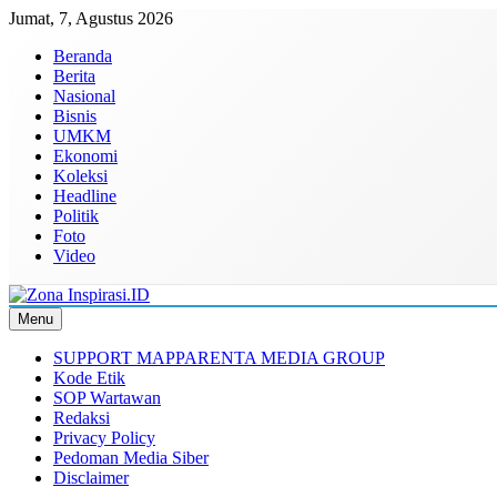
Skip
Jumat, 7, Agustus 2026
to
Beranda
content
Berita
Nasional
Bisnis
UMKM
Ekonomi
Koleksi
Headline
Politik
Foto
Video
Menu
Zona Inspirasi.ID
Bersama Membangun Semangat Baru
SUPPORT MAPPARENTA MEDIA GROUP
Kode Etik
SOP Wartawan
Redaksi
Privacy Policy
Pedoman Media Siber
Disclaimer