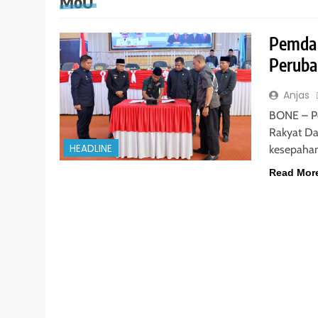
MoU
Pemda 
Perub
Anjas
BONE – P
Rakyat D
HEADLINE
kesepaha
Read Mor