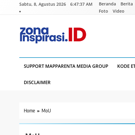
Skip
Beranda
Berita
Sabtu, 8, Agustus 2026
6:47:37 AM
to
Foto
Video
content
Zona Inspirasi.ID
Bersama Membangun Semangat Baru
SUPPORT MAPPARENTA MEDIA GROUP
KODE E
DISCLAIMER
Home
MoU