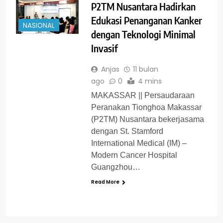
P2TM Nusantara Hadirkan
Edukasi Penanganan Kanker
NASIONAL
dengan Teknologi Minimal
Invasif
Anjas
11 bulan
ago
0
4 mins
MAKASSAR || Persaudaraan
Peranakan Tionghoa Makassar
(P2TM) Nusantara bekerjasama
dengan St. Stamford
International Medical (IM) –
Modern Cancer Hospital
Guangzhou…
Read More