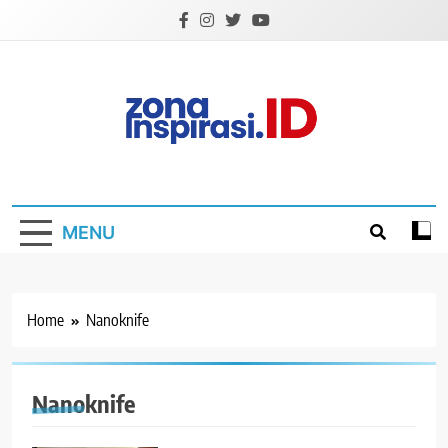
Skip
to
content
Zona Inspirasi.ID
Bersama Membangun Semangat Baru
MENU
Home
Nanoknife
Nanoknife