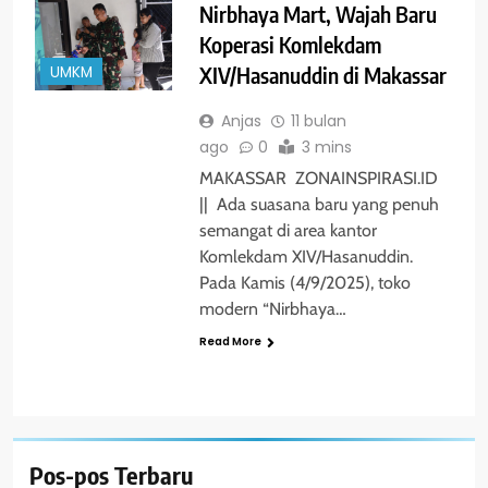
Nirbhaya Mart, Wajah Baru
Koperasi Komlekdam
XIV/Hasanuddin di Makassar
UMKM
Anjas
11 bulan
ago
0
3 mins
MAKASSAR ZONAINSPIRASI.ID
|| Ada suasana baru yang penuh
semangat di area kantor
Komlekdam XIV/Hasanuddin.
Pada Kamis (4/9/2025), toko
modern “Nirbhaya…
Read More
Pos-pos Terbaru