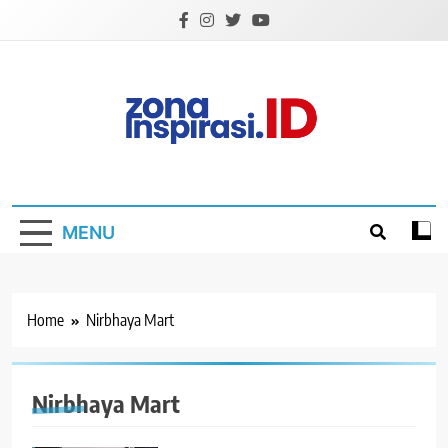
Skip
to
content
Zona Inspirasi.ID
Bersama Membangun Semangat Baru
MENU
Home
Nirbhaya Mart
Nirbhaya Mart