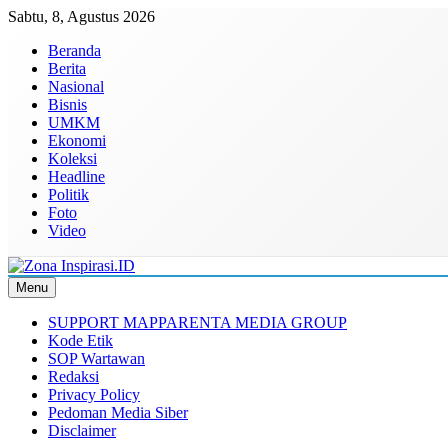
Skip
Sabtu, 8, Agustus 2026
to
Beranda
content
Berita
Nasional
Bisnis
UMKM
Ekonomi
Koleksi
Headline
Politik
Foto
Video
Menu
Zona Inspirasi.ID
Bersama Membangun Semangat Baru
SUPPORT MAPPARENTA MEDIA GROUP
Kode Etik
SOP Wartawan
Redaksi
Privacy Policy
Pedoman Media Siber
Disclaimer