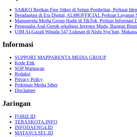
SA&KO Berikan Free Stiker di Setiap Pembelian, Perkuat Iden
Beradaptasi di Era Digital, AL88OFFICIAL Perkuat Layanan 
Mapparenta Media Group Hadir di TikTok, Perluas Informasi D
Pengusaha Asal Gresik sekaligus Investor Muda, Bangun Bisnis 
UIM Al-Gazali Wisuda 547 Lulusan di Nisfu Sya’ban, Makass
Informasi
SUPPORT MAPPARENTA MEDIA GROUP
Kode Etik
SOP Wartawan
Redaksi
Privacy Policy
Pedoman Media Siber
Disclaimer
Jaringan
FOBIZ.ID
TERASKOTA.INFO
INFODAENG4.ID
MATASULSEL.ID