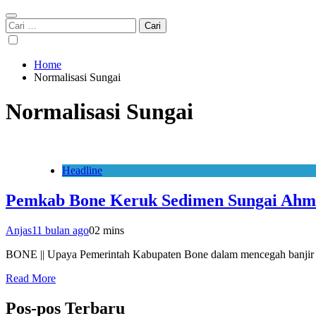
Cari
untuk:
Home
Normalisasi Sungai
Normalisasi Sungai
Headline
Pemkab Bone Keruk Sedimen Sungai Ahma
Anjas
11 bulan ago
0
2 mins
BONE || Upaya Pemerintah Kabupaten Bone dalam mencegah banjir ke
Read More
Pos-pos Terbaru