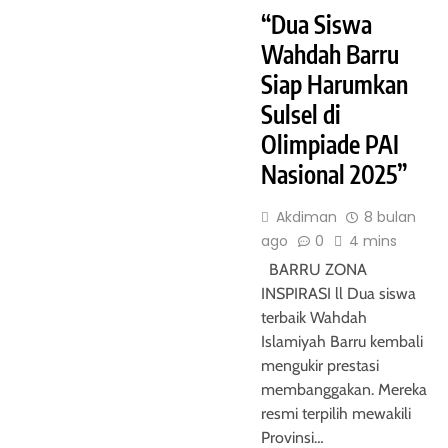
“Dua Siswa
Wahdah Barru
Siap Harumkan
Sulsel di
Olimpiade PAI
Nasional 2025”
Akdiman
8 bulan
ago
0
4 mins
BARRU ZONA
INSPIRASI ll Dua siswa
terbaik Wahdah
Islamiyah Barru kembali
mengukir prestasi
membanggakan. Mereka
resmi terpilih mewakili
Provinsi…