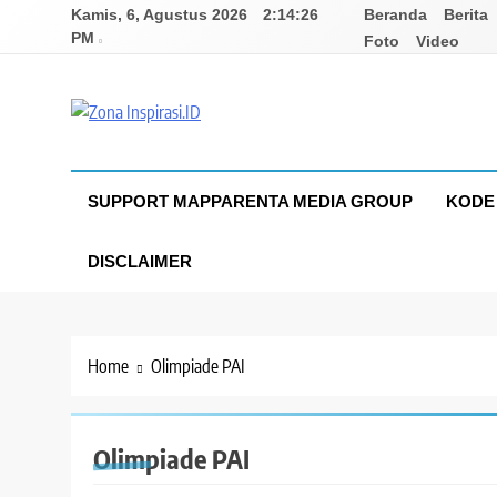
Skip
Kamis, 6, Agustus 2026
2:14:27
Beranda
Berita
to
PM
Foto
Video
content
Zona Inspirasi.ID
Bersama Membangun Semangat Baru
SUPPORT MAPPARENTA MEDIA GROUP
KODE 
DISCLAIMER
Home
Olimpiade PAI
Olimpiade PAI
NASIONAL