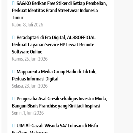
SA&KO Berikan Free Stiker di Setiap Pembelian,
Perkuat Identitas Brand Streetwear Indonesia
Timur
Rabu, 8, Juli 2026
Beradaptasi di Era Digital, AL88OFFICIAL
Perkuat Layanan Service HP Lewat Remote
Software Online
Kamis, 25, Juni 2026
Mapparenta Media Group Hadir di TikTok,
Perluas Informasi Digital
Selasa, 23, Juni 2026
Pengusaha Asal Gresik sekaligus Investor Muda,
Bangun Bisnis Franchise yang Kini jadi Inspirasi
Senin, 1, Juni 2026
UIM Al-Gazali Wisuda 547 Lulusan di Nisfu
Sya’ban, Makassar