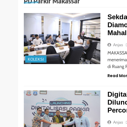
PD Parkir Makassar
Sekda
Diamo
Mahal
Anjas
MAKASSAR 
menerima
KOLEKSI
di Ruang 
Read Mo
Digit
Dilunc
Perco
Anjas