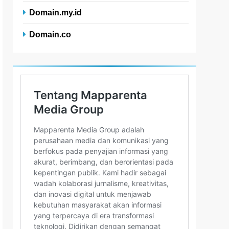
Domain.my.id
Domain.co