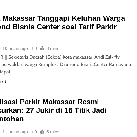
 Makassar Tanggapi Keluhan Warga
nd Bisnis Center soal Tarif Parkir
10 bulan ago
0
3 mins
|| Sekretaris Daerah (Sekda) Kota Makassar, Andi Zulkifly,
 perwakilan warga Kompleks Diamond Bisnis Center Ramayana
Rapat…
re
alisasi Parkir Makassar Resmi
urkan: 27 Jukir di 16 Titik Jadi
ntohan
11 bulan ago
0
5 mins