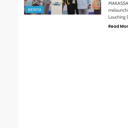
MAKASSAR,
melaunchin
BERITA
Lauching 
Read Mo