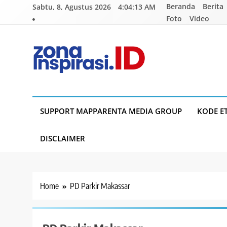
Skip
Beranda
Berita
Sabtu, 8, Agustus 2026
4:04:14 AM
to
Foto
Video
content
Zona Inspirasi.ID
Bersama Membangun Semangat Baru
SUPPORT MAPPARENTA MEDIA GROUP
KODE E
DISCLAIMER
Home
PD Parkir Makassar