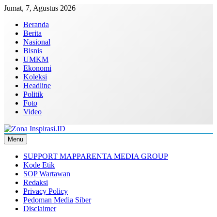
Skip
Jumat, 7, Agustus 2026
to
Beranda
content
Berita
Nasional
Bisnis
UMKM
Ekonomi
Koleksi
Headline
Politik
Foto
Video
Menu
Zona Inspirasi.ID
Bersama Membangun Semangat Baru
SUPPORT MAPPARENTA MEDIA GROUP
Kode Etik
SOP Wartawan
Redaksi
Privacy Policy
Pedoman Media Siber
Disclaimer