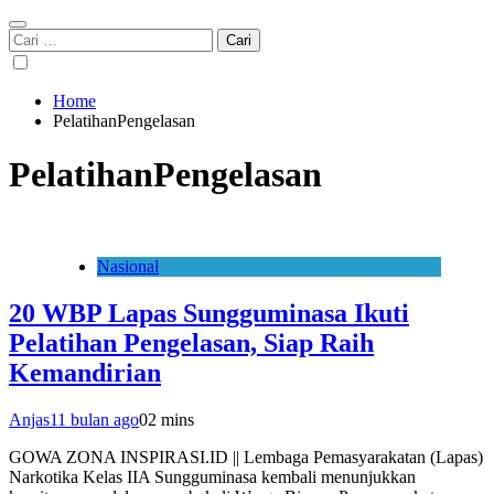
Cari
untuk:
Home
PelatihanPengelasan
PelatihanPengelasan
Nasional
20 WBP Lapas Sungguminasa Ikuti
Pelatihan Pengelasan, Siap Raih
Kemandirian
Anjas
11 bulan ago
0
2 mins
GOWA ZONA INSPIRASI.ID || Lembaga Pemasyarakatan (Lapas)
Narkotika Kelas IIA Sungguminasa kembali menunjukkan