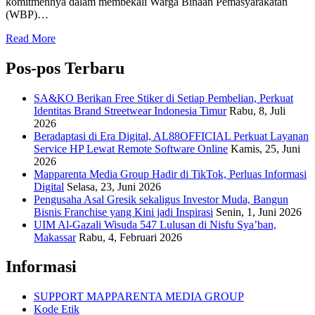
komitmennya dalam membekali Warga Binaan Pemasyarakatan
(WBP)…
Read More
Pos-pos Terbaru
SA&KO Berikan Free Stiker di Setiap Pembelian, Perkuat
Identitas Brand Streetwear Indonesia Timur
Rabu, 8, Juli
2026
Beradaptasi di Era Digital, AL88OFFICIAL Perkuat Layanan
Service HP Lewat Remote Software Online
Kamis, 25, Juni
2026
Mapparenta Media Group Hadir di TikTok, Perluas Informasi
Digital
Selasa, 23, Juni 2026
Pengusaha Asal Gresik sekaligus Investor Muda, Bangun
Bisnis Franchise yang Kini jadi Inspirasi
Senin, 1, Juni 2026
UIM Al-Gazali Wisuda 547 Lulusan di Nisfu Sya’ban,
Makassar
Rabu, 4, Februari 2026
Informasi
SUPPORT MAPPARENTA MEDIA GROUP
Kode Etik