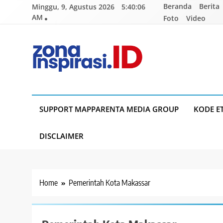
Skip
Beranda
Berita
Minggu, 9, Agustus 2026
5:40:07
to
AM
Foto
Video
content
Zona Inspirasi.ID
Bersama Membangun Semangat Baru
SUPPORT MAPPARENTA MEDIA GROUP
KODE E
DISCLAIMER
Home
Pemerintah Kota Makassar