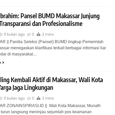
 Ibrahim: Pansel BUMD Makassar Junjung
 Transparansi dan Profesionalisme
11 bulan ago
0
2 mins
 || Panitia Seleksi (Pansel) BUMD lingkup Pemerintah
ssar menegaskan klarifikasi terkait berbagai informasi liar
edar di masyarakat…
e
ling Kembali Aktif di Makassar, Wali Kota
arga Jaga Lingkungan
11 bulan ago
0
2 mins
 ZONAINSPIRASI.ID || Wali Kota Makassar, Munafri
, turun langsung meninjau sejumlah pos keamanan