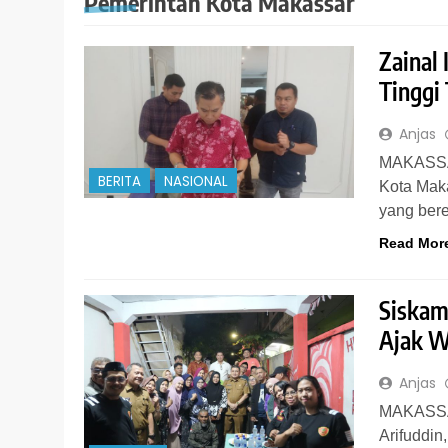
Pemerintah Kota Makassar
Zainal
Tinggi
Anjas
MAKASSAR
BERITA
NASIONAL
Kota Maka
yang ber
Read Mor
Siskam
Ajak W
Anjas
MAKASSAR
Arifuddin