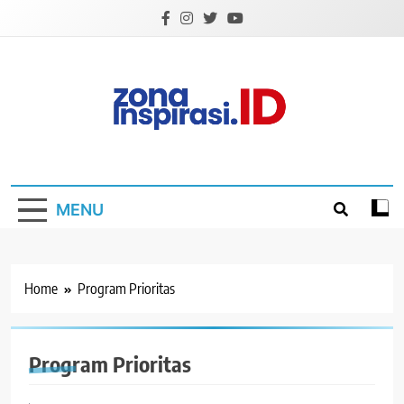
Skip
to
content
Zona Inspirasi.ID
Bersama Membangun Semangat Baru
MENU
Home
Program Prioritas
Program Prioritas
BERITA
POLITIK