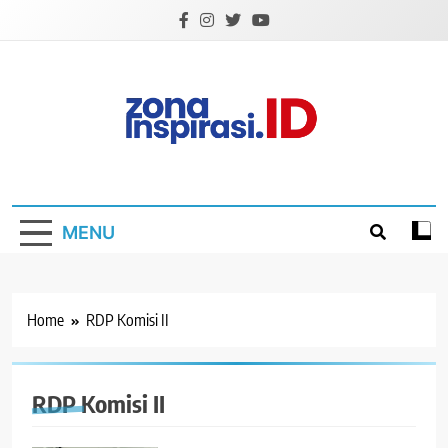
Skip
to
content
Zona Inspirasi.ID
Bersama Membangun Semangat Baru
MENU
Home
RDP Komisi II
RDP Komisi II