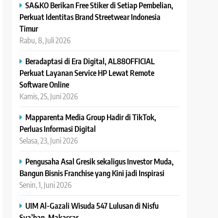
SA&KO Berikan Free Stiker di Setiap Pembelian,
Perkuat Identitas Brand Streetwear Indonesia
Timur
Rabu, 8, Juli 2026
Beradaptasi di Era Digital, AL88OFFICIAL
Perkuat Layanan Service HP Lewat Remote
Software Online
Kamis, 25, Juni 2026
Mapparenta Media Group Hadir di TikTok,
Perluas Informasi Digital
Selasa, 23, Juni 2026
Pengusaha Asal Gresik sekaligus Investor Muda,
Bangun Bisnis Franchise yang Kini jadi Inspirasi
Senin, 1, Juni 2026
UIM Al-Gazali Wisuda 547 Lulusan di Nisfu
Sya’ban, Makassar