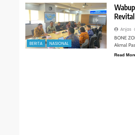
Wabup 
Revita
Anjas
BONE ZONA
BERITA
NASIONAL
Akmal Pasl
Read Mor