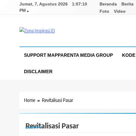
Skip
Jumat, 7, Agustus 2026
1:07:10
Beranda
Berita
to
PM
Foto
Video
content
Zona Inspirasi.ID
Bersama Membangun Semangat Baru
SUPPORT MAPPARENTA MEDIA GROUP
KODE 
DISCLAIMER
Home
Revitalisasi Pasar
Revitalisasi Pasar