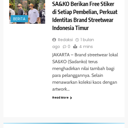
SA&KO Berikan Free Stiker
di Setiap Pembelian, Perkuat
Identitas Brand Streetwear
BERITA
Indonesia Timur
Redaksi
1 bulan
ago
0
4 mins
JAKARTA – Brand streetwear lokal
SA&KO (Sadanko) terus
menghadirkan nilai tambah bagi
para pelanggannya. Selain
menawarkan koleksi kaos dengan
artwork…
Read More