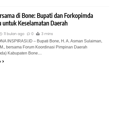
rsama di Bone: Bupati dan Forkopimda
u untuk Keselamatan Daerah
11 bulan ago
0
3 mins
A INSPIRASI.ID – Bupati Bone, H. A. Asman Sulaiman,
MM., bersama Forum Koordinasi Pimpinan Daerah
mda) Kabupaten Bone…
e