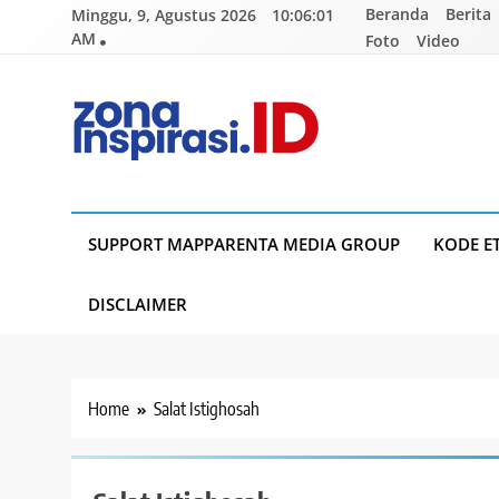
Skip
Beranda
Berita
Minggu, 9, Agustus 2026
10:06:01
to
AM
Foto
Video
content
Zona Inspirasi.ID
Bersama Membangun Semangat Baru
SUPPORT MAPPARENTA MEDIA GROUP
KODE E
DISCLAIMER
Home
Salat Istighosah