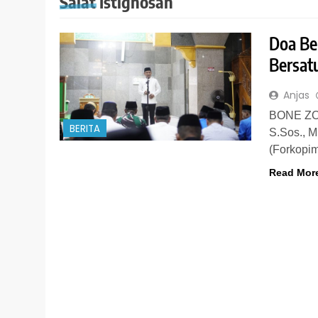
Salat Istighosah
Doa Be
Bersat
Anjas
BONE ZON
BERITA
S.Sos., 
(Forkopi
Read Mor